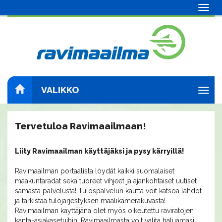
Navig
VALIKKO
Navig
Tervetuloa Ravimaailmaan!
Liity Ravimaailman käyttäjäksi ja pysy kärryillä!
Ravimaailman portaalista löydät kaikki suomalaiset
maakuntaradat sekä tuoreet vihjeet ja ajankohtaiset uutiset
samasta palvelusta! Tulospalvelun kautta voit katsoa lähdöt
ja tarkistaa tulojärjestyksen maalikamerakuvasta!
Ravimaailman käyttäjänä olet myös oikeutettu raviratojen
kanta-asiakasetuihin. Ravimaailmasta voit valita haluamasi