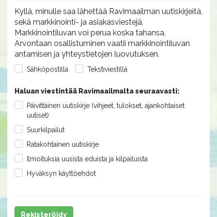
Kyllä, minulle saa lähettää Ravimaailman uutiskirjeitä,
sekä markkinointi- ja asiakasviestejä.
Markkinointiluvan voi perua koska tahansa.
Arvontaan osallistuminen vaatii markkinointiluvan
antamisen ja yhteystietojen luovutuksen.
Sähköpostilla
Tekstiviestillä
Haluan viestintää Ravimaailmalta seuraavasti:
Päivittäinen uutiskirje (vihjeet, tulokset, ajankohtaiset
uutiset)
Suurkilpailut
Ratakohtainen uutiskirje
Ilmoituksia uusista eduista ja kilpailuista
Hyväksyn käyttöehdot
Rekisteröidy