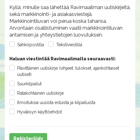
Kyllä, minulle saa lähettää Ravimaailman uutiskirjeitä,
sekä markkinointi- ja asiakasviestejä.
Markkinointiluvan voi perua koska tahansa.
Arvontaan osallistuminen vaatii markkinointiluvan
antamisen ja yhteystietojen luovutuksen.
Sähköpostilla
Tekstiviestillä
Haluan viestintää Ravimaailmalta seuraavasti:
Päivittäinen uutiskirje (vihjeet, tulokset, ajankohtaiset
uutiset)
Suurkilpailut
Ratakohtainen uutiskirje
Ilmoituksia uusista eduista ja kilpailuista
Hyväksyn käyttöehdot
Rekisteröidy