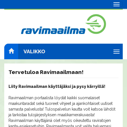
Navig
VALIKKO
Navig
Tervetuloa Ravimaailmaan!
Liity Ravimaailman käyttäjäksi ja pysy kärryillä!
Ravimaailman portaalista löydät kaikki suomalaiset
maakuntaradat sekä tuoreet vihjeet ja ajankohtaiset uutiset
samasta palvelusta! Tulospalvelun kautta voit katsoa lähdöt
ja tarkistaa tulojärjestyksen maalikamerakuvasta!
Ravimaailman käyttäjänä olet myös oikeutettu raviratojen
kanta-asiakasetuihin. Ravimaailmasta voit valita haluamasi