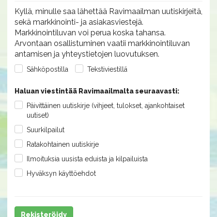
Kyllä, minulle saa lähettää Ravimaailman uutiskirjeitä,
sekä markkinointi- ja asiakasviestejä.
Markkinointiluvan voi perua koska tahansa.
Arvontaan osallistuminen vaatii markkinointiluvan
antamisen ja yhteystietojen luovutuksen.
Sähköpostilla
Tekstiviestillä
Haluan viestintää Ravimaailmalta seuraavasti:
Päivittäinen uutiskirje (vihjeet, tulokset, ajankohtaiset
uutiset)
Suurkilpailut
Ratakohtainen uutiskirje
Ilmoituksia uusista eduista ja kilpailuista
Hyväksyn käyttöehdot
Rekisteröidy