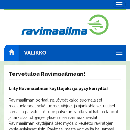
Navig
VALIKKO
Navig
Tervetuloa Ravimaailmaan!
Liity Ravimaailman käyttäjäksi ja pysy kärryillä!
Ravimaailman portaalista löydät kaikki suomalaiset
maakuntaradat sekä tuoreet vihjeet ja ajankohtaiset uutiset
samasta palvelusta! Tulospalvelun kautta voit katsoa lähdöt
ja tarkistaa tulojärjestyksen maalikamerakuvasta!
Ravimaailman käyttäjänä olet myös oikeutettu raviratojen
kanta-asiakasetuihin. Ravimaailmasta voit valita haluamasi