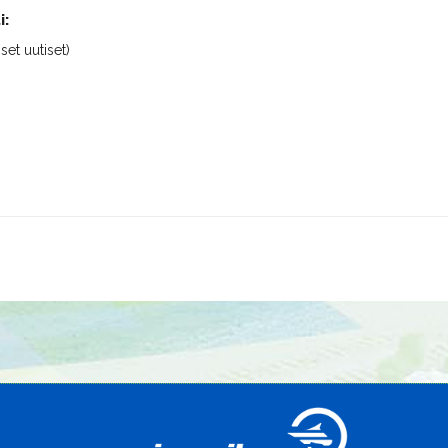
i:
iset uutiset)