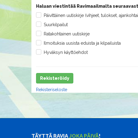
Haluan viestintää Ravimaailmalta seuraavast
Päivittäinen uutiskirje (vihjeet, tulokset, ajankohta
Suurkilpailut
Ratakohtainen uutiskirje
Ilmoituksia uusista eduista ja kilpailuista
Hyväksyn käyttöehdot
Rekisteröidy
Rekisteriseloste
TÄYTTÄ RAVIA
JOKA PÄIVÄ
!