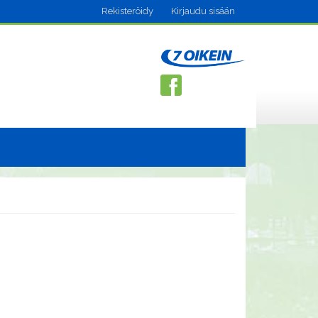
Rekisteröidy
Kirjaudu sisään