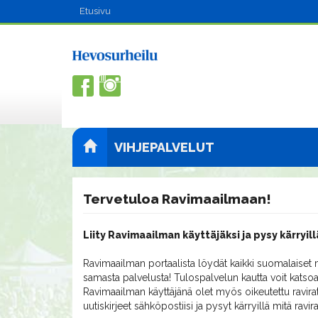
Etusivu
VIHJEPALVELUT
Tervetuloa Ravimaailmaan!
Liity Ravimaailman käyttäjäksi ja pysy kärryill
Ravimaailman portaalista löydät kaikki suomalaiset m
samasta palvelusta! Tulospalvelun kautta voit katsoa
Ravimaailman käyttäjänä olet myös oikeutettu ravirat
uutiskirjeet sähköpostiisi ja pysyt kärryillä mitä ravi