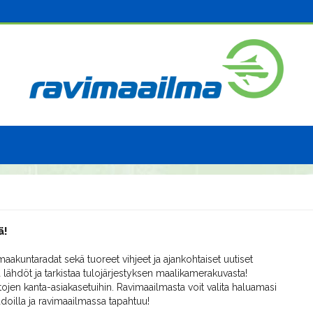
ä!
aakuntaradat sekä tuoreet vihjeet ja ajankohtaiset uutiset
 lähdöt ja tarkistaa tulojärjestyksen maalikamerakuvasta!
ojen kanta-asiakasetuihin. Ravimaailmasta voit valita haluamasi
radoilla ja ravimaailmassa tapahtuu!