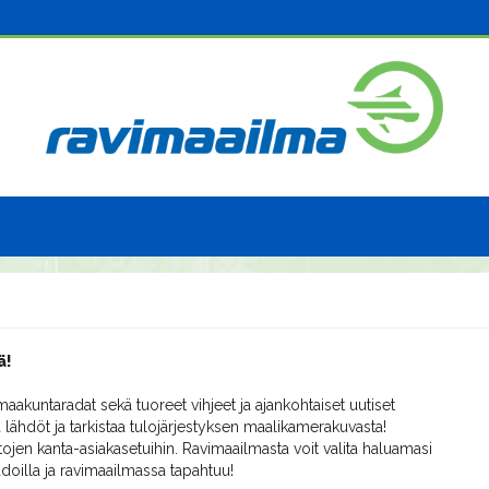
ä!
aakuntaradat sekä tuoreet vihjeet ja ajankohtaiset uutiset
 lähdöt ja tarkistaa tulojärjestyksen maalikamerakuvasta!
ojen kanta-asiakasetuihin. Ravimaailmasta voit valita haluamasi
radoilla ja ravimaailmassa tapahtuu!