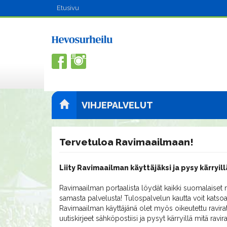
Etusivu
VIHJEPALVELUT
Tervetuloa Ravimaailmaan!
Liity Ravimaailman käyttäjäksi ja pysy kärryill
Ravimaailman portaalista löydät kaikki suomalaiset m
samasta palvelusta! Tulospalvelun kautta voit katsoa
Ravimaailman käyttäjänä olet myös oikeutettu ravirat
uutiskirjeet sähköpostiisi ja pysyt kärryillä mitä ravi