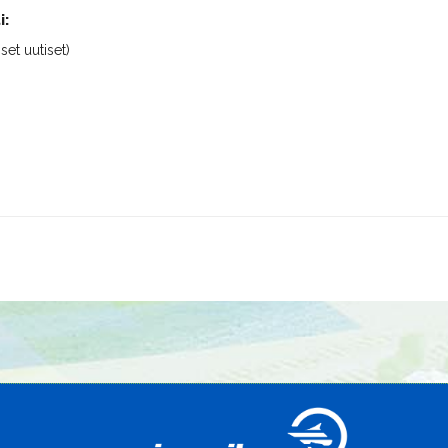
i:
iset uutiset)