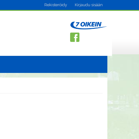
Rekisteröidy
Kirjaudu sisään