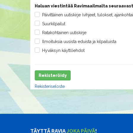
Haluan viestintää Ravimaailmalta seuraavast
Päivittäinen uutiskirje (vihjeet, tulokset, ajankohta
Suurkilpailut
Ratakohtainen uutiskirje
Ilmoituksia uusista eduista ja kilpailuista
Hyväksyn käyttöehdot
Rekisteröidy
Rekisteriseloste
TÄYTTÄ RAVIA
JOKA PÄIVÄ
!