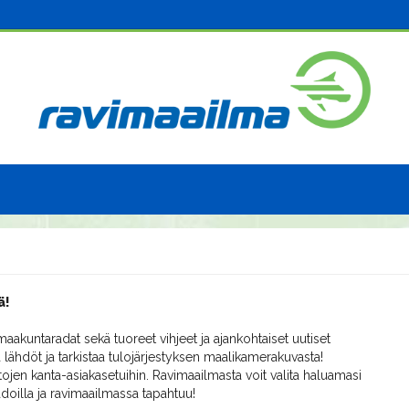
ä!
aakuntaradat sekä tuoreet vihjeet ja ajankohtaiset uutiset
 lähdöt ja tarkistaa tulojärjestyksen maalikamerakuvasta!
ojen kanta-asiakasetuihin. Ravimaailmasta voit valita haluamasi
radoilla ja ravimaailmassa tapahtuu!