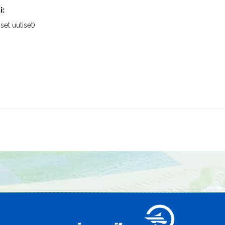
i:
iset uutiset)