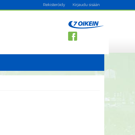
Rekisteröidy
Kirjaudu sisään