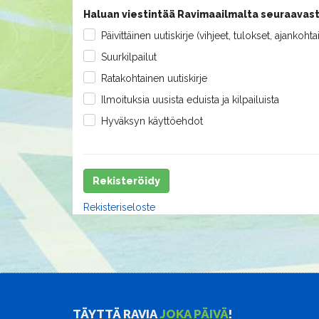
Haluan viestintää Ravimaailmalta seuraavast
Päivittäinen uutiskirje (vihjeet, tulokset, ajankohta
Suurkilpailut
Ratakohtainen uutiskirje
Ilmoituksia uusista eduista ja kilpailuista
Hyväksyn käyttöehdot
Rekisteröidy
Rekisteriseloste
TÄYTTÄ RAVIA
JOKA PÄIVÄ
!