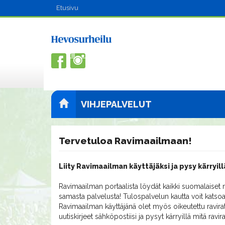
Etusivu
VIHJEPALVELUT
Tervetuloa Ravimaailmaan!
Liity Ravimaailman käyttäjäksi ja pysy kärryill
Ravimaailman portaalista löydät kaikki suomalaiset m
samasta palvelusta! Tulospalvelun kautta voit katsoa
Ravimaailman käyttäjänä olet myös oikeutettu ravirat
uutiskirjeet sähköpostiisi ja pysyt kärryillä mitä ravi