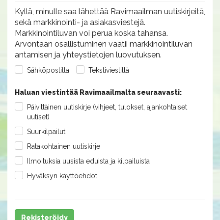
Kyllä, minulle saa lähettää Ravimaailman uutiskirjeitä,
sekä markkinointi- ja asiakasviestejä.
Markkinointiluvan voi perua koska tahansa.
Arvontaan osallistuminen vaatii markkinointiluvan
antamisen ja yhteystietojen luovutuksen.
Sähköpostilla
Tekstiviestillä
Haluan viestintää Ravimaailmalta seuraavasti:
Päivittäinen uutiskirje (vihjeet, tulokset, ajankohtaiset
uutiset)
Suurkilpailut
Ratakohtainen uutiskirje
Ilmoituksia uusista eduista ja kilpailuista
Hyväksyn käyttöehdot
Rekisteröidy