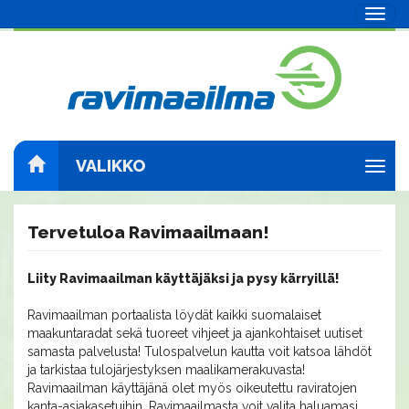
Navig
VALIKKO
Navig
Tervetuloa Ravimaailmaan!
Liity Ravimaailman käyttäjäksi ja pysy kärryillä!
Ravimaailman portaalista löydät kaikki suomalaiset
maakuntaradat sekä tuoreet vihjeet ja ajankohtaiset uutiset
samasta palvelusta! Tulospalvelun kautta voit katsoa lähdöt
ja tarkistaa tulojärjestyksen maalikamerakuvasta!
Ravimaailman käyttäjänä olet myös oikeutettu raviratojen
kanta-asiakasetuihin. Ravimaailmasta voit valita haluamasi