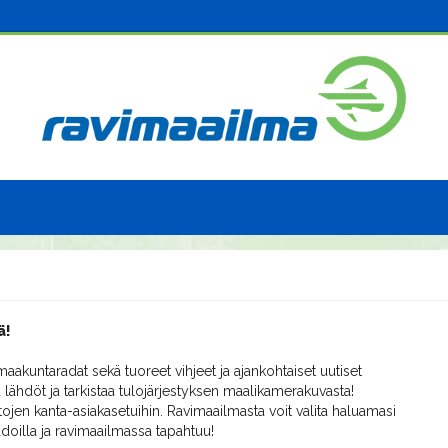
ä!
aakuntaradat sekä tuoreet vihjeet ja ajankohtaiset uutiset
 lähdöt ja tarkistaa tulojärjestyksen maalikamerakuvasta!
ojen kanta-asiakasetuihin. Ravimaailmasta voit valita haluamasi
radoilla ja ravimaailmassa tapahtuu!