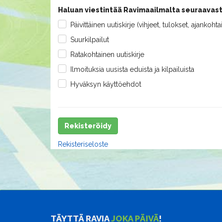
Haluan viestintää Ravimaailmalta seuraavast
Päivittäinen uutiskirje (vihjeet, tulokset, ajankohta
Suurkilpailut
Ratakohtainen uutiskirje
Ilmoituksia uusista eduista ja kilpailuista
Hyväksyn käyttöehdot
Rekisteröidy
Rekisteriseloste
TÄYTTÄ RAVIA
JOKA PÄIVÄ
!