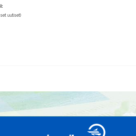
i:
iset uutiset)