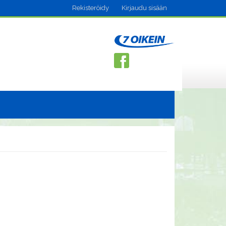
Rekisteröidy
Kirjaudu sisään