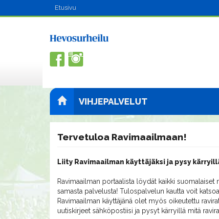
Etusivu
VIHJEPALVELUT
Tervetuloa Ravimaailmaan!
Liity Ravimaailman käyttäjäksi ja pysy kärryill
Ravimaailman portaalista löydät kaikki suomalaiset m
samasta palvelusta! Tulospalvelun kautta voit katsoa
Ravimaailman käyttäjänä olet myös oikeutettu ravirat
uutiskirjeet sähköpostiisi ja pysyt kärryillä mitä ravi