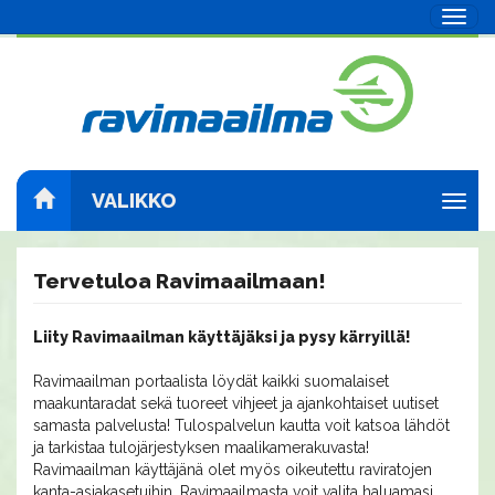
Navig
VALIKKO
Navig
Tervetuloa Ravimaailmaan!
Liity Ravimaailman käyttäjäksi ja pysy kärryillä!
Ravimaailman portaalista löydät kaikki suomalaiset
maakuntaradat sekä tuoreet vihjeet ja ajankohtaiset uutiset
samasta palvelusta! Tulospalvelun kautta voit katsoa lähdöt
ja tarkistaa tulojärjestyksen maalikamerakuvasta!
Ravimaailman käyttäjänä olet myös oikeutettu raviratojen
kanta-asiakasetuihin. Ravimaailmasta voit valita haluamasi