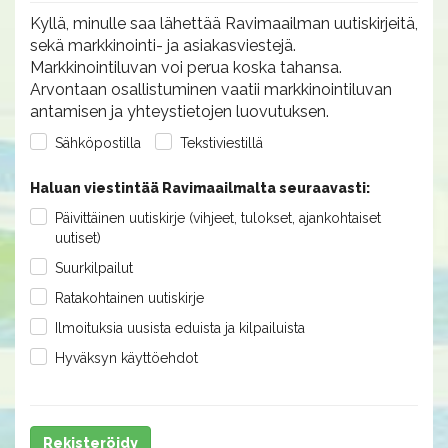
Kyllä, minulle saa lähettää Ravimaailman uutiskirjeitä,
sekä markkinointi- ja asiakasviestejä.
Markkinointiluvan voi perua koska tahansa.
Arvontaan osallistuminen vaatii markkinointiluvan
antamisen ja yhteystietojen luovutuksen.
Sähköpostilla
Tekstiviestillä
Haluan viestintää Ravimaailmalta seuraavasti:
Päivittäinen uutiskirje (vihjeet, tulokset, ajankohtaiset
uutiset)
Suurkilpailut
Ratakohtainen uutiskirje
Ilmoituksia uusista eduista ja kilpailuista
Hyväksyn käyttöehdot
Rekisteröidy