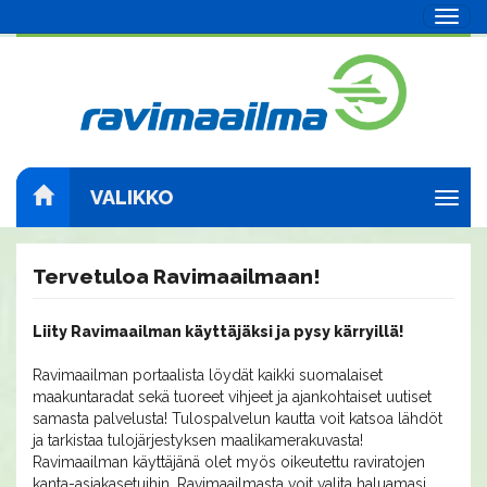
Navig
VALIKKO
Navig
Tervetuloa Ravimaailmaan!
Liity Ravimaailman käyttäjäksi ja pysy kärryillä!
Ravimaailman portaalista löydät kaikki suomalaiset
maakuntaradat sekä tuoreet vihjeet ja ajankohtaiset uutiset
samasta palvelusta! Tulospalvelun kautta voit katsoa lähdöt
ja tarkistaa tulojärjestyksen maalikamerakuvasta!
Ravimaailman käyttäjänä olet myös oikeutettu raviratojen
kanta-asiakasetuihin. Ravimaailmasta voit valita haluamasi