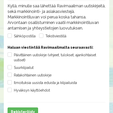
Kyllä, minulle saa lähettää Ravimaailman uutiskirjeitä,
sekä markkinointi- ja asiakasviestejä.
Markkinointiluvan voi perua koska tahansa.
Arvontaan osallistuminen vaatii markkinointiluvan
antamisen ja yhteystietojen luovutuksen.
Sähköpostilla
Tekstiviestillä
Haluan viestintää Ravimaailmalta seuraavasti:
Päivittäinen uutiskirje (vihjeet, tulokset, ajankohtaiset
uutiset)
Suurkilpailut
Ratakohtainen uutiskirje
Ilmoituksia uusista eduista ja kilpailuista
Hyväksyn käyttöehdot
Rekisteröidy