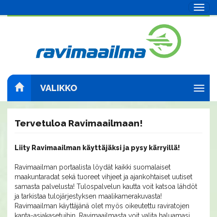
Navig
VALIKKO
Navig
Tervetuloa Ravimaailmaan!
Liity Ravimaailman käyttäjäksi ja pysy kärryillä!
Ravimaailman portaalista löydät kaikki suomalaiset
maakuntaradat sekä tuoreet vihjeet ja ajankohtaiset uutiset
samasta palvelusta! Tulospalvelun kautta voit katsoa lähdöt
ja tarkistaa tulojärjestyksen maalikamerakuvasta!
Ravimaailman käyttäjänä olet myös oikeutettu raviratojen
kanta-asiakasetuihin. Ravimaailmasta voit valita haluamasi