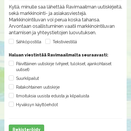
Kyllä, minulle saa lähettää Ravimaailman uutiskirjeitä,
sekä markkinointi- ja asiakasviestejä.
Markkinointiluvan voi perua koska tahansa.
Arvontaan osallistuminen vaatii markkinointiluvan
antamisen ja yhteystietojen luovutuksen.
Sähköpostilla
Tekstiviestillä
Haluan viestintää Ravimaailmalta seuraavasti:
Päivittäinen uutiskirje (vihjeet, tulokset, ajankohtaiset
uutiset)
Suurkilpailut
Ratakohtainen uutiskirje
Ilmoituksia uusista eduista ja kilpailuista
Hyväksyn käyttöehdot
Rekisteröidy