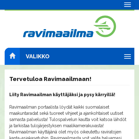
Navig
VALIKKO
Navig
Tervetuloa Ravimaailmaan!
Liity Ravimaailman käyttäjäksi ja pysy kärryillä!
Ravimaailman portaalista löydät kaikki suomalaiset
maakuntaradat sekä tuoreet vihjeet ja ajankohtaiset uutiset
samasta palvelusta! Tulospalvelun kautta voit katsoa lähdöt
ja tarkistaa tulojärjestyksen maalikamerakuvasta!
Ravimaailman käyttäjänä olet myös oikeutettu raviratojen
kanta-asiakasetuihin. Ravimaailmasta voit valita haluamasi