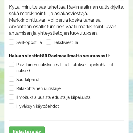
Kyllä, minulle saa lähettää Ravimaailman uutiskirjeitä,
sekä markkinointi- ja asiakasviestejä.
Markkinointiluvan voi perua koska tahansa.
Arvontaan osallistuminen vaatii markkinointiluvan
antamisen ja yhteystietojen luovutuksen.
Sähköpostilla
Tekstiviestillä
Haluan viestintää Ravimaailmalta seuraavasti:
Päivittäinen uutiskirje (vihjeet, tulokset, ajankohtaiset
uutiset)
Suurkilpailut
Ratakohtainen uutiskirje
Ilmoituksia uusista eduista ja kilpailuista
Hyväksyn käyttöehdot
Rekisteröidy