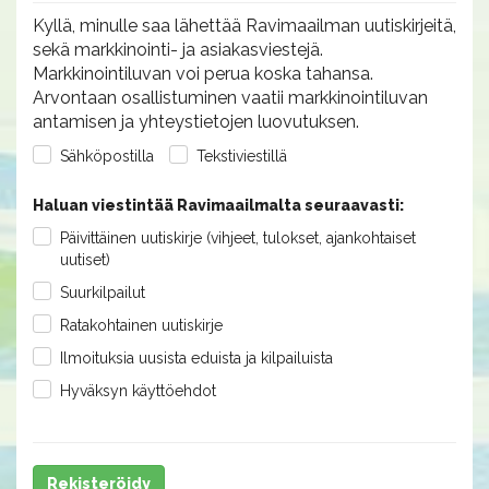
Kyllä, minulle saa lähettää Ravimaailman uutiskirjeitä,
sekä markkinointi- ja asiakasviestejä.
Markkinointiluvan voi perua koska tahansa.
Arvontaan osallistuminen vaatii markkinointiluvan
antamisen ja yhteystietojen luovutuksen.
Sähköpostilla
Tekstiviestillä
Haluan viestintää Ravimaailmalta seuraavasti:
Päivittäinen uutiskirje (vihjeet, tulokset, ajankohtaiset
uutiset)
Suurkilpailut
Ratakohtainen uutiskirje
Ilmoituksia uusista eduista ja kilpailuista
Hyväksyn käyttöehdot
Rekisteröidy