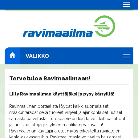
Navig
VALIKKO
Navig
Tervetuloa Ravimaailmaan!
Liity Ravimaailman käyttäjäksi ja pysy kärryillä!
Ravimaailman portaalista löydät kaikki suomalaiset
maakuntaradat sekä tuoreet vihjeet ja ajankohtaiset uutiset
samasta palvelusta! Tulospalvelun kautta voit katsoa lähdöt
ja tarkistaa tulojärjestyksen maalikamerakuvasta!
Ravimaailman käyttäjänä olet myös oikeutettu raviratojen
kanta-asiakasetuihin. Ravimaailmasta voit valita haluamasi