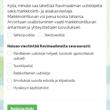
Kyllä, minulle saa lähettää Ravimaailman uutiskirjeitä,
sekä markkinointi- ja asiakasviestejä.
Markkinointiluvan voi perua koska tahansa.
Arvontaan osallistuminen vaatii markkinointiluvan
antamisen ja yhteystietojen luovutuksen.
Sähköpostilla
Tekstiviestillä
Haluan viestintää Ravimaailmalta seuraavasti:
Päivittäinen uutiskirje (vihjeet, tulokset, ajankohtaiset
uutiset)
Suurkilpailut
Ratakohtainen uutiskirje
Ilmoituksia uusista eduista ja kilpailuista
Hyväksyn käyttöehdot
Rekisteröidy