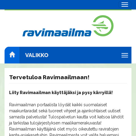
Navig
VALIKKO
Navig
Tervetuloa Ravimaailmaan!
Liity Ravimaailman käyttäjäksi ja pysy kärryillä!
Ravimaailman portaalista löydät kaikki suomalaiset
maakuntaradat sekä tuoreet vihjeet ja ajankohtaiset uutiset
samasta palvelusta! Tulospalvelun kautta voit katsoa lähdöt
ja tarkistaa tulojärjestyksen maalikamerakuvasta!
Ravimaailman käyttäjänä olet myös oikeutettu raviratojen
kanta-asiakasetuihin. Ravimaailmasta voit valita haluamasi